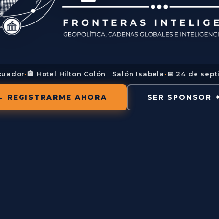
Ecuador
·
🏨 Hotel Hilton Colón · Salón Isabela
·
📅 24 de sep
→ REGISTRARME AHORA
SER SPONSOR 