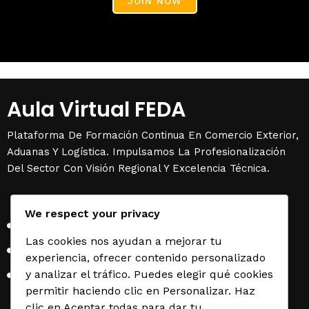
JOIN NOW
Aula Virtual FEDA
Plataforma De Formación Continua En Comercio Exterior,
Aduanas Y Logística. Impulsamos La Profesionalización
Del Sector Con Visión Regional Y Excelencia Técnica.
Eventos Recientes
We respect your privacy
Curso intensivo de Valoración Aduanera
Las cookies nos ayudan a mejorar tu
Foro Internacional sobre Operador Económico
experiencia, ofrecer contenido personalizado
Autorizado
y analizar el tráfico. Puedes elegir qué cookies
Webinar: Aduanas Verdes y sostenibilidad
permitir haciendo clic en Personalizar. Haz
clic en Aceptar todas para dar tu